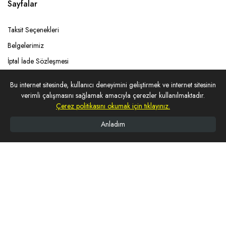
Sayfalar
Taksit Seçenekleri
Belgelerimiz
İptal İade Sözleşmesi
Çerez Sözleşmesi
Bu internet sitesinde, kullanıcı deneyimini geliştirmek ve internet sitesinin
Kişisel Verilere İlişkin Aydınlatma Metni
verimli çalışmasını sağlamak amacıyla çerezler kullanılmaktadır.
Çerez politikasını okumak için tıklayınız.
Mesafeli Satış Sözleşmesi
Gizlilik Sözleşmesi
Anladım
Ana Sayfa
Arama Yap
Villalarımız
Whatsapp
Telefon
Hakkımızda
Banka Hesap Bilgileri
Misafirlerimizin Yorumları
Villa Çeşitlerimiz