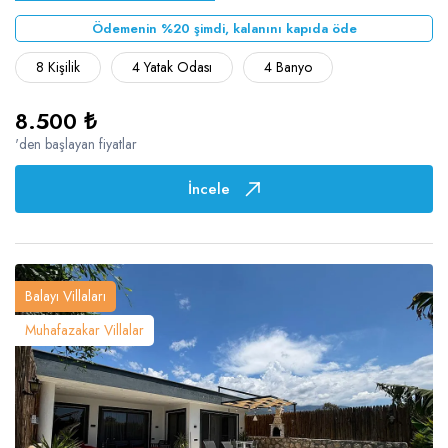
Ödemenin %20 şimdi, kalanını kapıda öde
8 Kişilik
4 Yatak Odası
4 Banyo
8.500 ₺
'den başlayan fiyatlar
İncele
Balayı Villaları
Muhafazakar Villalar