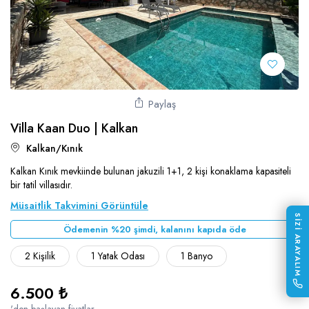
Paylaş
Villa Kaan Duo | Kalkan
Kalkan/Kınık
Kalkan Kınık mevkiinde bulunan jakuzili 1+1, 2 kişi konaklama kapasiteli
bir tatil villasıdır.
Müsaitlik Takvimini Görüntüle
SİZİ ARAYALIM
Ödemenin %20 şimdi, kalanını kapıda öde
2 Kişilik
1 Yatak Odası
1 Banyo
6.500 ₺
'den başlayan fiyatlar