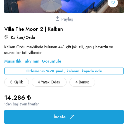
Söğüt
Muhafazakar Villalar
Ulugöl
Plaja Yakın Villalar
Paylaş
Üzümlü
Villa The Moon 2 | Kalkan
Saunalı Villalar
Yalı
Kalkan/Ordu
Sonsuzluk Havuzlu Villalar
Yeşilköy
Kalkan Ordu mevkiinde bulunan 4+1 çift jakuzili, geniş havuzlu ve
Ultra Lüks Villalar
saunalı bir tatil villasıdır.
Müsaitlik Takvimini Görüntüle
Ödemenin %20 şimdi, kalanını kapıda öde
8 Kişilik
4 Yatak Odası
4 Banyo
14.286 ₺
'den başlayan fiyatlar
İncele