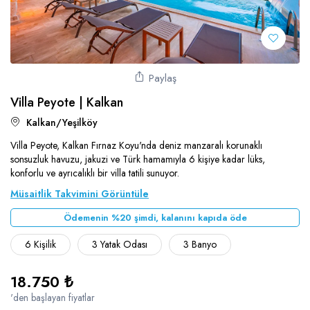
Paylaş
Villa Peyote | Kalkan
Kalkan/Yeşilköy
Villa Peyote, Kalkan Fırnaz Koyu'nda deniz manzaralı korunaklı
sonsuzluk havuzu, jakuzi ve Türk hamamıyla 6 kişiye kadar lüks,
konforlu ve ayrıcalıklı bir villa tatili sunuyor.
Müsaitlik Takvimini Görüntüle
Ödemenin %20 şimdi, kalanını kapıda öde
6 Kişilik
3 Yatak Odası
3 Banyo
18.750 ₺
'den başlayan fiyatlar