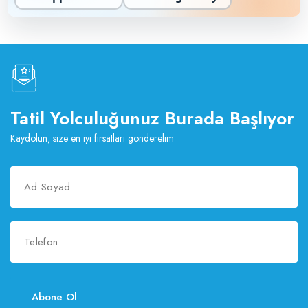
seçenekler mevcuttur. Ege ve Akdeniz’in en güzel
köşelerinde yer alan muhafazakar villa kiralama
seçeneklerimizle, kalabalık otel ortamlarından uzak, sadece
sevdiklerinize odaklandığınız bir dinlenme süreci
yaşayabilirsiniz. Gözlerden uzak, lüks ve konforlu bir yaz tatili
için size özel hazırladığımız portföyümüzü hemen keşfedin.
Tatil Yolculuğunuz Burada Başlıyor
Kaydolun, size en iyi fırsatları gönderelim
Abone Ol