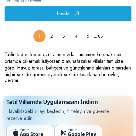
'den başlayan fiyatlar
İncele
...
83
1
2
3
4
5
Tatilin tadını kendi özel alanınızda, tamamen korunaklı bir
ortamda çıkarmak istiyorsanız muhafazakar villalar tam size
göre. Havuz terası, bahçesi ve güneşlenme alanları dışarıdan
hiçbir şekilde görünmeyecek şekilde tasarlanan bu evler,
Devamı
ailenizle veya eşinizle baş başa, özgürce vakit geçirmenize
olanak tanır. Sunduğumuz muhafazakar villa kiralama hizmeti,
dini hassasiyetlerine veya kişisel tercihlerine uygun, izole bir
konaklama arayan misafirlerimize en yüksek gizlilik
Tatil Villamda Uygulamasını İndirin
standartlarını vaat ediyor. Modern mimarinin geleneksel
Hayalinizdeki villayı keşfedin, filtreleyin ve güvenle
mahremiyet anlayışıyla harmanlandığı bu konutlarda, kendinizi
rezerve edin.
evinizdeki kadar güvende ve rahat hissedersiniz. Villa kiralama
sürecinde güvenliğin ve huzurun adresi olan bu kategoride,
İNDİR
İNDİR
App Store
Google Play
helal tatil konseptine uygun, her türlü donanıma sahip