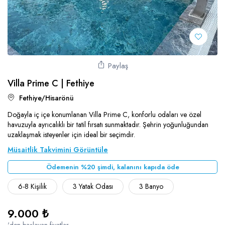
Paylaş
Villa Prime C | Fethiye
Fethiye/Hisarönü
Doğayla iç içe konumlanan Villa Prime C, konforlu odaları ve özel
havuzuyla ayrıcalıklı bir tatil fırsatı sunmaktadır. Şehrin yoğunluğundan
uzaklaşmak isteyenler için ideal bir seçimdir.
Müsaitlik Takvimini Görüntüle
Ödemenin %20 şimdi, kalanını kapıda öde
6-8 Kişilik
3 Yatak Odası
3 Banyo
9.000 ₺