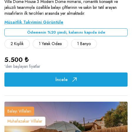
Villa Dome House 3 Modern Dome mimarisi, romantik konsepti ve
jakuzili tasarımıyla özellikle balayı çiftlerinin ve sakin bir tatil arayan
misafirlerin ilk tercihleri arasında yer almaktadır.
Müsaitlik Takvimini Görüntüle
Ödemenin %20 şimdi, kalanını kapıda öde
2 Kişilik
1 Yatak Odası
1 Banyo
5.500 ₺
'den başlayan fiyatlar
İncele
Balayı Villaları
Muhafazakar Villalar