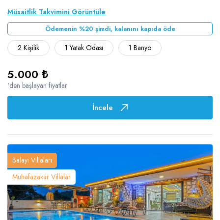
Müsaitlik Takvimini Görüntüle
Ödemenin %20 şimdi, kalanını kapıda öde
2 Kişilik
1 Yatak Odası
1 Banyo
5.000 ₺
'den başlayan fiyatlar
İncele
Balayı Villaları
Muhafazakar Villalar