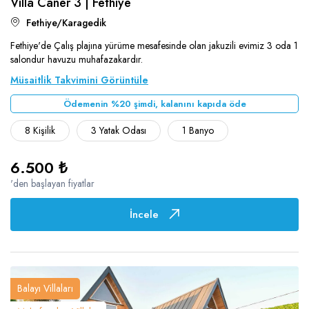
Villa Caner 3 | Fethiye
Fethiye/Karagedik
Fethiye'de Çalış plajına yürüme mesafesinde olan jakuzili evimiz 3 oda 1
salondur havuzu muhafazakardır.
Müsaitlik Takvimini Görüntüle
Ödemenin %20 şimdi, kalanını kapıda öde
8 Kişilik
3 Yatak Odası
1 Banyo
6.500 ₺
'den başlayan fiyatlar
İncele
Balayı Villaları