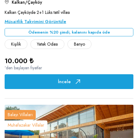
Kalkan/Çayköy
Kalkan Çayköyde 2+1 Lüks tatil villası
Müsaitlik Takvimini Görüntüle
Ödemenin %20 şimdi, kalanını kapıda öde
Kişilik
Yatak Odası
Banyo
10.000 ₺
'den başlayan fiyatlar
İncele
Balayı Villaları
Muhafazakar Villalar