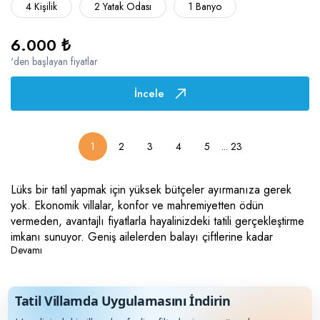
4 Kişilik
2 Yatak Odası
1 Banyo
6.000 ₺
'den başlayan fiyatlar
İncele
...
23
1
2
3
4
5
Lüks bir tatil yapmak için yüksek bütçeler ayırmanıza gerek
yok. Ekonomik villalar, konfor ve mahremiyetten ödün
vermeden, avantajlı fiyatlarla hayalinizdeki tatili gerçekleştirme
imkanı sunuyor. Geniş ailelerden balayı çiftlerine kadar
Devamı
herkese hitap eden bu kategoride, evinizin rahatlığını daha
uygun maliyetlerle bulabilirsiniz. Sunduğumuz ekonomik villa
kiralama seçenekleri, hem konumları hem de sundukları
olanaklarla kaliteyi ulaşılabilir kılarak, bütçenizi zorlamadan
Tatil Villamda Uygulamasını İndirin
unutulmaz bir yaz tatili geçirmenizi sağlıyor. İster merkezi bir