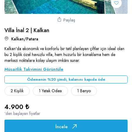
Söğüt
Muhafazakar Villalar
Ulugöl
Plaja Yakın Villalar
Paylaş
Üzümlü
Villa İnal 2 | Kalkan
Saunalı Villalar
Yalı
Kalkan/Patara
Sonsuzluk Havuzlu Villalar
Yeşilköy
Kalkan'da ekonomik ve konforlu bir tatil planlayan çiftler için ideal olan
Ultra Lüks Villalar
bu 2 kişilik özel havuzlu villa, hem huzurlu bir konaklama hem de
merkezi noktalara kolay ulaşım imkânı sunar.
Müsaitlik Takvimini Görüntüle
Ödemenin %20 şimdi, kalanını kapıda öde
2 Kişilik
1 Yatak Odası
1 Banyo
4.900 ₺
'den başlayan fiyatlar
İncele