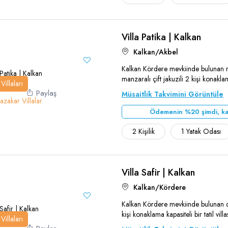
Villa Patika | Kalkan
Teşekkür Ederiz
Kalkan/Akbel
Kalkan Kördere mevkiinde bulunan
manzaralı çift jakuzili 2 kişi konaklama 
Villaları
Paylaş
Müsaitlik Takvimini Görüntüle
zakar Villalar
Ödemenin %20 şimdi, ka
2 Kişilik
1 Yatak Odası
Villa Safir | Kalkan
Teşekkür Ederiz
Kalkan/Kördere
Kalkan Kördere mevkiinde bulunan 
kişi konaklama kapasiteli bir tatil villas
Villaları