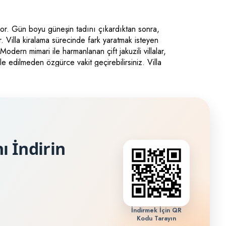
ıyor. Gün boyu güneşin tadını çıkardıktan sonra,
. Villa kiralama sürecinde fark yaratmak isteyen
odern mimari ile harmanlanan çift jakuzili villalar,
e edilmeden özgürce vakit geçirebilirsiniz. Villa
 lüks bir spa deneyimiyle birleştirir. Hem ruhunuzu
ırtın.
ı İndirin
İndirmek İçin QR
Kodu Tarayın