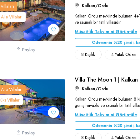
Kalkan/Ordu
Villaları
Kalkan Ordu mevkiinde bulunan 4+1 ç
Aile Villaları
Teşekkür Ederiz
ve saunalı bir tatil villasıdır.
Müsaitlik Takvimini Görüntüle
Ödemenin %20 şimdi, ka
Paylaş
8 Kişilik
4 Yatak Odası
Villa The Moon 1 | Kalkan
Kalkan/Ordu
Aile Villaları
Kalkan Ordu mevkiinde bulunan 8 kişi 
Lüks Villalar
Teşekkür Ederiz
geniş havuzlu ve saunalı bir tatil villas
Müsaitlik Takvimini Görüntüle
Ödemenin %20 şimdi, ka
Paylaş
8 Kişilik
4 Yatak Odası