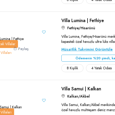
Villa Lumina | Fethiye
Teşekkür Ederiz
Fethiye/Hisarönü
Villa Lumina, Fethiye/Hisarönü mevki
kapasiteli özel havuzlu ultra lüks vill
eli Villalar
Paylaş
Müsaitlik Takvimini Görüntüle
Villaları
Ödemenin %20 şimdi, ka
8 Kişilik
4 Yatak Odası
Villa Samui | Kalkan
Teşekkür Ederiz
Kalkan/Akbel
Villa Samui, Kalkan/Akbel mevkiinde
özel havuzlu muhteşem deniz manzara
Villaları