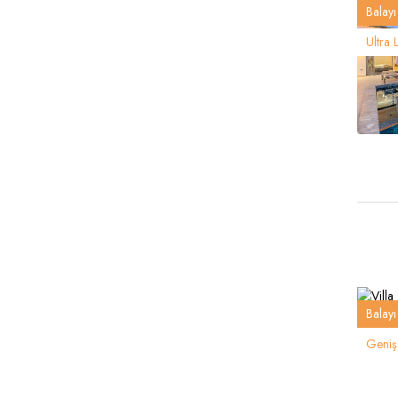
Balayı 
Ultra 
Balayı 
Geniş 