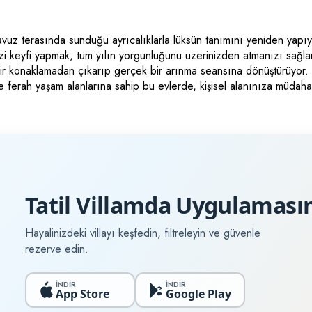
havuz terasında sunduğu ayrıcalıklarla lüksün tanımını yeniden yap
zi keyfi yapmak, tüm yılın yorgunluğunu üzerinizden atmanızı sağlar
an bir konaklamadan çıkarıp gerçek bir arınma seansına dönüştürüyor. M
ve ferah yaşam alanlarına sahip bu evlerde, kişisel alanınıza müdahal
m alanları, çift jakuzi donanımıyla birleştiğinde evinizdeki rahatlığı
zur dolu bir kaçamak için bu özel kategorideki yerinizi şimdiden ay
Tatil Villamda Uygulamasın
Hayalinizdeki villayı keşfedin, filtreleyin ve güvenle
rezerve edin.
İNDİR
İNDİR
App Store
Google Play