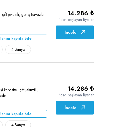
14.286 ₺
ift jakuzili, geniş havuzlu
'den başlayan fiyatlar
İncele
lanını kapıda öde
4 Banyo
14.286 ₺
kapasiteli çift jakuzili,
'den başlayan fiyatlar
ıdır.
İncele
lanını kapıda öde
4 Banyo