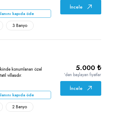
İncele
lanını kapıda öde
3 Banyo
5.000 ₺
vkiinde konumlanan özel
'den başlayan fiyatlar
til villasıdır.
İncele
lanını kapıda öde
2 Banyo