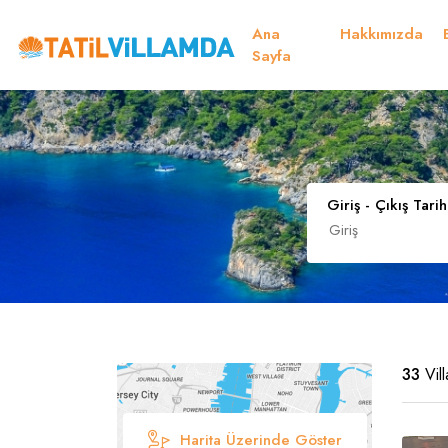
Ana
Hakkımızda
Müsaitlik Takvimi
Sayfa
Dil Seçiniz
Kur Seçiniz
Favorilerim
Müsaitlik Takvimi
Giriş - Çıkış Tarih
Türk Lirası
EURO
TRY
- TL
EUR
- €
Türkçe
E
33
Vil
Harita Üzerinde Göster
Russian
S