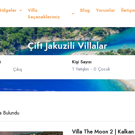
Bölgeler
Villa
Blog
Yorumlar
İletişi
Seçeneklerimiz
Çift Jakuzili Villalar
i
Kişi Sayısı
1
Yetişkin -
0
Çocuk
Dolar
Sterlin
USD
- $
GBP
- £
nglish
French
Germ
Yetişkin
la Bulundu
Çocuk
Yaş 0 - 17
Villa The Moon 2 | Kalkan
panish