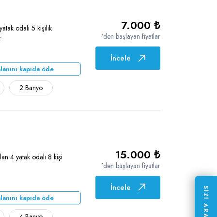
7.000 ₺
tak odalı 5 kişilik
'den başlayan fiyatlar
r.
İncele
lanını kapıda öde
2 Banyo
15.000 ₺
lan 4 yatak odalı 8 kişi
'den başlayan fiyatlar
İncele
SİZİ ARAYALIM
lanını kapıda öde
4 Banyo