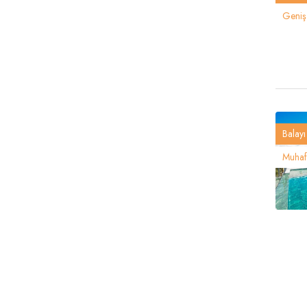
Geniş 
Balayı 
Muhafa