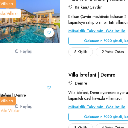
Villaları
Kalkan/Çavdır
Lüks Villalar
Kalkan Çavdır mevkiinde bulunan 2 ya
kapasiteye sahip olan bir tatil villasıdı
Teşekkür Ederiz
Müsaitlik Takvimini Görüntüle
Ödemenin %20 şimdi, ka
Paylaş
5 Kişilik
2 Yatak Odası
Villa İstefani | Demre
Teşekkür Ederiz
Demre
Villa İstefani, Demre yöresinde yer a
kapasiteli özel havuzlu villamızdır.
Villaları
Paylaş
Müsaitlik Takvimini Görüntüle
Aile Villaları
Ödemenin %20 şimdi, ka
8 Kişilik
4 Yatak Odası