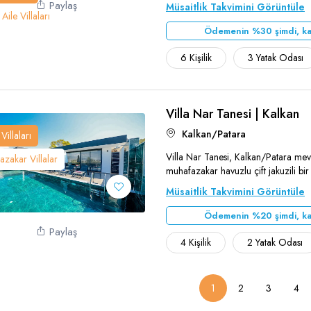
Paylaş
Müsaitlik Takvimini Görüntüle
Aile Villaları
Ödemenin %30 şimdi, ka
6 Kişilik
3 Yatak Odası
Villa Nar Tanesi | Kalkan
Kalkan/Patara
Villaları
Villa Nar Tanesi, Kalkan/Patara me
zakar Villalar
Teşekkür Ederiz
muhafazakar havuzlu çift jakuzili bir ta
Müsaitlik Takvimini Görüntüle
Ödemenin %20 şimdi, ka
Paylaş
4 Kişilik
2 Yatak Odası
1
2
3
4