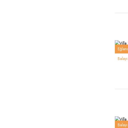
Eğlenc
Balayı 
Balayı 