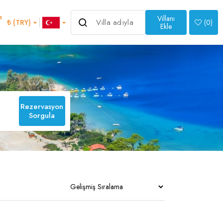
m
Villanı
₺ (TRY)
(
0
)
Ekle
>
Rezervasyon
Sorgula
an
Italian
1
0