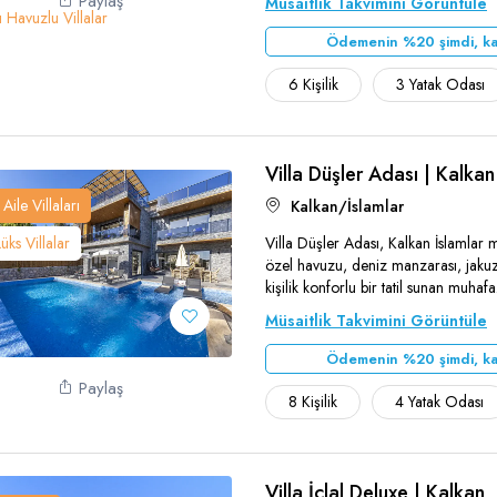
Paylaş
Müsaitlik Takvimini Görüntüle
lı Havuzlu Villalar
Ödemenin %20 şimdi, ka
6 Kişilik
3 Yatak Odası
Villa Düşler Adası | Kalkan
Aile Villaları
Kalkan/İslamlar
Lüks Villalar
Villa Düşler Adası, Kalkan İslamlar 
özel havuzu, deniz manzarası, jakuz
Teşekkür Ederiz
kişilik konforlu bir tatil sunan muhafaz
Müsaitlik Takvimini Görüntüle
Ödemenin %20 şimdi, ka
Paylaş
8 Kişilik
4 Yatak Odası
Villa İclal Deluxe | Kalkan