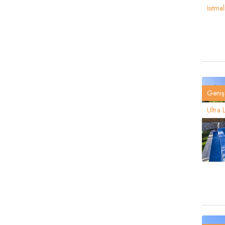
Isıtma
Geniş 
Ultra 