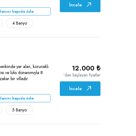
İncele
lanını kapıda öde
4 Banyo
12.000 ₺
mevkiinde yer alan, korunaklı
isi ve lüks donanımıyla 8
'den başlayan fiyatlar
akar bir villadır.
İncele
lanını kapıda öde
5 Banyo