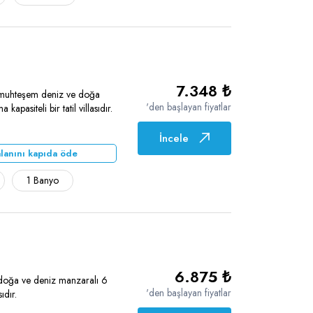
7.348 ₺
 muhteşem deniz ve doğa
'den başlayan fiyatlar
kapasiteli bir tatil villasıdır.
İncele
lanını kapıda öde
1 Banyo
6.875 ₺
doğa ve deniz manzaralı 6
'den başlayan fiyatlar
ıdır.