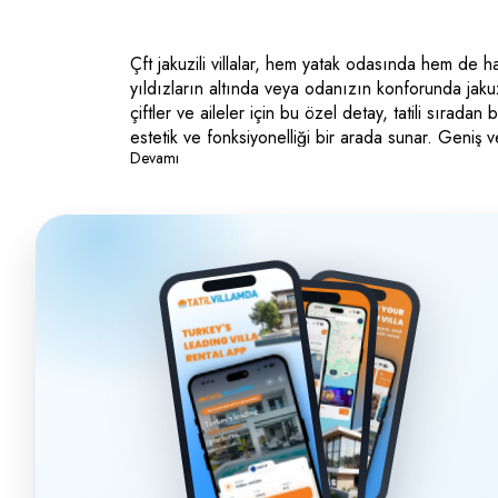
Çft jakuzili villalar, hem yatak odasında hem de 
yıldızların altında veya odanızın konforunda jaku
çiftler ve aileler için bu özel detay, tatili sırad
estetik ve fonksiyonelliği bir arada sunar. Geniş 
Devamı
kiralama avantajlarından biri olan size özel kullanı
hem bedeninizi dinlendireceğiniz, romantizm ve hu