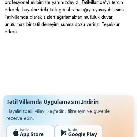
profesyonel ekibimizle yanınızdayız. Tatilvillamda'yı tercih
Söğüt
Muhafazakar Villalar
ederek, hayalinizdeki tatili gönül rahatlığıyla yaşayabilirsiniz.
Ulugöl
Tatilvillamda olarak sizleri ağırlamaktan mutluluk duyar,
Plaja Yakın Villalar
Üzümlü
unutulmaz bir tatil deneyimi sunma sözü veririz. Teşekkür
ederiz.
Saunalı Villalar
Yalı
Sonsuzluk Havuzlu Villalar
Yeşilköy
Ultra Lüks Villalar
Tatil Villamda Uygulamasını İndirin
Hayalinizdeki villayı keşfedin, filtreleyin ve güvenle
rezerve edin.
İNDİR
İNDİR
App Store
Google Play