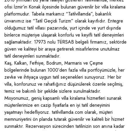
Faralya
İkizce
Pınarbaşı
ofisi İzmir’in Konak ilçesinde bulunan güvenilir bir villa kiralama
Demre
Deniz Manzaralı Villalar
Gökben
İslamlar
Sısla
İletişim
platformudur. Tabela markamız “Tatilvillamda”, bakanlık
Spanish
ünvanımız ise “Tatil Geçidi Turizm” olarak kayıtlıdır. Entegre
Döşemealtı
Eğlenceli Villalar
Hisarönü
Kalamar
Uğrar
olduğumuz tatil villası pazarında, yurt içinde ve yurt dışında
Fethiye
Ekonomik Villalar
binlerce müşteriye ulaşarak konforlu ve keyifli tatil deneyimleri
Karaçulha
Kınık
sağlamaktadır. 17973 nolu TÜRSAB belgeli firmamız, sektörde
İzmir
Erken Rezervasyon Villaları
Karagedik
Kışla
güven ve kaliteyi bir araya getirerek misafirlerine unutulmaz
tatil deneyimleri sunmaktadır.
Kalkan
Evcil Hayvan Dostu
Kargı
Kızıltaş
Kaş, Kalkan, Fethiye, Bodrum, Marmaris ve Çeşme
Kaş
Geniş Aile Villaları
bölgelerinde bulunan 1000’den fazla villa portföyümüzle, her
Kayaköy
Kördere
zevke ve ihtiyaça uygun tatil seçenekleri sunuyoruz. Her bir
Köyceğiz
Geniş Havuzlu Villalar
Merkez
Kumluova
villa, konforunuz ve rahatlığınız düşünülerek özenle seçilmiş,
temiz ve bakımlı bir şekilde sizlere sunulmaktadır.
Marmaris
Havuzu Tam Korunaklı
Ölüdeniz
Ordu
Misyonumuz, geniş kapsamlı villa kiralama hizmetleri sunarak
Menderes
Isıtmalı Havuzlu Villalar
müşterilerimize en cazip fiyatlarla en iyi tatil deneyimini
Ovacık
Ortaalan
yaşatmayı hedefliyoruz. tatilvillamda.com olarak, müşteri
Sapanca
Jakuzili Villalar
Yanıklar
Patara
memnuniyetini ön planda tutarak güvenilir ve kaliteli bir hizmet
sunmaktır. Rezervasyon sürecinden tatilinizin son anına kadar
Seydikemer
Kahvaltı Dahil Villalar
Yeşilüzümlü
Sarıbelen