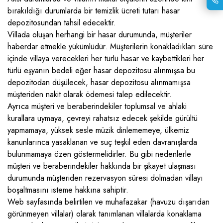
bırakıldığı durumlarda bir temizlik ücreti tutarı hasar
depozitosundan tahsil edecektir.
Villada oluşan herhangi bir hasar durumunda, müşteriler
haberdar etmekle yükümlüdür. Müşterilerin konakladıkları süre
içinde villaya verecekleri her türlü hasar ve kaybettikleri her
türlü eşyanın bedeli eğer hasar depozitosu alınmışsa bu
depozitodan düşülecek, hasar depozitosu alınmamışsa
müşteriden nakit olarak ödemesi talep edilecektir.
Ayrıca müşteri ve beraberindekiler toplumsal ve ahlaki
kurallara uymaya, çevreyi rahatsız edecek şekilde gürültü
yapmamaya, yüksek sesle müzik dinlememeye, ülkemiz
kanunlarınca yasaklanan ve suç teşkil eden davranışlarda
bulunmamaya özen göstermelidirler. Bu gibi nedenlerle
müşteri ve beraberindekiler hakkında bir şikayet ulaşması
durumunda müşteriden rezervasyon süresi dolmadan villayı
boşaltmasını isteme hakkına sahiptir.
Web sayfasında belirtilen ve muhafazakar (havuzu dışarıdan
görünmeyen villalar) olarak tanımlanan villalarda konaklama