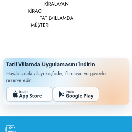
KİRALAYAN
KİRACI
TATİLVİLLAMDA
MÜŞTERİ
Tatil Villamda Uygulamasını İndirin
Hayalinizdeki villayı keşfedin, filtreleyin ve güvenle
rezerve edin.
İNDİR
İNDİR
App Store
Google Play