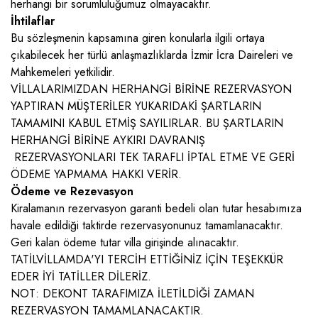
herhangi bir sorumluluğumuz olmayacaktır.
İhtilaflar
Bu sözleşmenin kapsamına giren konularla ilgili ortaya
çıkabilecek her türlü anlaşmazlıklarda İzmir İcra Daireleri ve
Mahkemeleri yetkilidir.
VİLLALARIMIZDAN HERHANGİ BİRİNE REZERVASYON
YAPTIRAN MÜŞTERİLER YUKARIDAKİ ŞARTLARIN
TAMAMINI KABUL ETMİŞ SAYILIRLAR. BU ŞARTLARIN
HERHANGİ BİRİNE AYKIRI DAVRANIŞ
REZERVASYONLARI TEK TARAFLI İPTAL ETME VE GERİ
ÖDEME YAPMAMA HAKKI VERİR.
Ödeme ve Rezevasyon
Kiralamanın rezervasyon garanti bedeli olan tutar hesabımıza
havale edildiği taktirde rezervasyonunuz tamamlanacaktır.
Geri kalan ödeme tutar villa girişinde alınacaktır.
TATİLVİLLAMDA'YI TERCİH ETTİĞİNİZ İÇİN TEŞEKKÜR
EDER İYİ TATİLLER DİLERİZ.
NOT: DEKONT TARAFIMIZA İLETİLDİĞİ ZAMAN
REZERVASYON TAMAMLANACAKTIR.