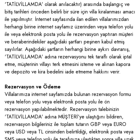
Faralya
İkizce
Pınarbaşı
'TATİLVİLLAMDA' olarak anılacaktır) arasında başlangıç ve
Demre
Deniz Manzaralı Villalar
bitiş tarihleri önceden belirli bir süre için villa kiralanması amacı
Gökben
İslamlar
Sısla
İletişim
Spanish
ile yapılmıştır. İnternet sayfasında ilan edilen villalarımızdan
Döşemealtı
Eğlenceli Villalar
Hisarönü
Kalamar
Uğrar
herhangi birine internet sayfamız üzerinden veya telefon yolu
ile veya elektronik posta yolu ile rezervasyon yaptıran müşteri
Fethiye
Ekonomik Villalar
Karaçulha
Kınık
ve beraberindekiler aşağıdaki şartları peşinen kabul etmiş
İzmir
Erken Rezervasyon Villaları
sayılırlar. Aşağıdaki şartların herhangi birine aykırı davranış,
Karagedik
Kışla
'TATİLVİLLAMDA' adına rezervasyonu tek taraflı olarak iptal
Kalkan
Evcil Hayvan Dostu
Kargı
Kızıltaş
etme, müşterinin villayı terk etmesini isteme ve alınan kapora
ve depozito ve kira bedelini iade etmeme hakkını verir.
Kaş
Geniş Aile Villaları
Kayaköy
Kördere
Köyceğiz
Geniş Havuzlu Villalar
Rezervasyon ve Ödeme
Merkez
Kumluova
Villalarımıza internet sayfamızda bulunan rezervasyon formu
Marmaris
Havuzu Tam Korunaklı
Ölüdeniz
Ordu
veya telefon yolu veya elektronik posta yolu ile ön
rezervasyon yapılabilmektedir. Rezervasyon talebinizin
Menderes
Isıtmalı Havuzlu Villalar
Ovacık
Ortaalan
'TATİLVİLLAMDA' adına MÜŞTERİ'ye ulaştığını bildiren,
Sapanca
Jakuzili Villalar
rezervasyon bilgileriniz ile toplam tutarın GBP veya EURO
Yanıklar
Patara
veya USD veya TL cinsinden belirtildiği, elektronik posta veya
Seydikemer
Kahvaltı Dahil Villalar
Yeşilüzümlü
Sarıbelen
SMS veya telefon yolu ile tarafınıza ulaştıktan sonra villa uzak