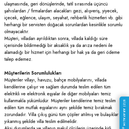
ulaşmasında, geri dönüşlerinde, tatil sırasında üçüncü
şahıslardan / firmalardan alacakları gezi, alışveriş, yiyecek,
içecek, eğlence, ulaşım, seyahat, rehberlik hizmetleri vb. gibi
herhangi bir servisten doğacak sorunlardan kesinlikle sorumlu
olmayacaktır.
Müşteri, villadan ayrıldıktan sonra, villada kaldığı süre
içerisinde bildirmediği bir aksaklık ya da arıza nedeni ile
alamadığı bir hizmet için herhangi bir hak ya da geri ödeme
talep edemez.
Müşterilerin Sorumlulukları
Müşteriler villayı, havuzu, bahçe mobilyalarını, villada
kendilerine çalışır ve sağlam durumda teslim edilen tüm
elektrikli ve elektronik eşyalar ile diğer mobilyaları temiz
kullanmakla yükümlüdür. Müşteriler kendilerine temiz teslim
SİZİ ARAYALIM
edilen tüm mutfak eşyalarını aynı şekilde temiz bırakmak
zorundadır. Villa çıkış günü tüm çöpler atılmış ve bulaşıklar
yıkanmış şekilde villa teslim edilmelidir.
Aksi durumlarda ve villanın makul ölçülerin üzerinde kirli