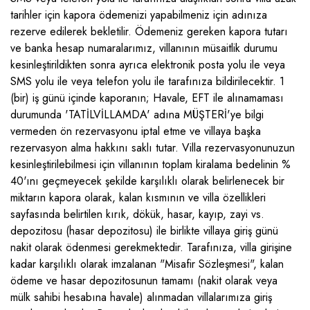
tarihler için kapora ödemenizi yapabilmeniz için adınıza
Söğüt
Muhafazakar Villalar
Ulugöl
rezerve edilerek bekletilir. Ödemeniz gereken kapora tutarı
Plaja Yakın Villalar
ve banka hesap numaralarımız, villanının müsaitlik durumu
Üzümlü
kesinleştirildikten sonra ayrıca elektronik posta yolu ile veya
Saunalı Villalar
Yalı
SMS yolu ile veya telefon yolu ile tarafınıza bildirilecektir. 1
(bir) iş günü içinde kaporanın; Havale, EFT ile alınamaması
Sonsuzluk Havuzlu Villalar
Yeşilköy
durumunda 'TATİLVİLLAMDA' adına MÜŞTERİ'ye bilgi
Ultra Lüks Villalar
vermeden ön rezervasyonu iptal etme ve villaya başka
rezervasyon alma hakkını saklı tutar. Villa rezervasyonunuzun
kesinleştirilebilmesi için villanının toplam kiralama bedelinin %
40'ını geçmeyecek şekilde karşılıklı olarak belirlenecek bir
miktarın kapora olarak, kalan kısmının ve villa özellikleri
sayfasında belirtilen kırık, dökük, hasar, kayıp, zayi vs.
depozitosu (hasar depozitosu) ile birlikte villaya giriş günü
nakit olarak ödenmesi gerekmektedir. Tarafınıza, villa girişine
kadar karşılıklı olarak imzalanan "Misafir Sözleşmesi", kalan
ödeme ve hasar depozitosunun tamamı (nakit olarak veya
mülk sahibi hesabına havale) alınmadan villalarımıza giriş