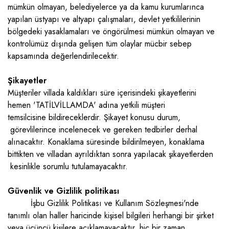
mümkün olmayan, belediyelerce ya da kamu kurumlarınca
yapılan üstyapı ve altyapı çalışmaları, devlet yetkililerinin
bölgedeki yasaklamaları ve öngörülmesi mümkün olmayan ve
kontrolümüz dışında gelişen tüm olaylar mücbir sebep
kapsamında değerlendirilecektir.
Şikayetler
Müşteriler villada kaldıkları süre içerisindeki şikayetlerini
hemen 'TATİLVİLLAMDA' adına yetkili müşteri
temsilcisine bildireceklerdir. Şikayet konusu durum,
görevlilerince incelenecek ve gereken tedbirler derhal
alınacaktır. Konaklama süresinde bildirilmeyen, konaklama
bittikten ve villadan ayrıldıktan sonra yapılacak şikayetlerden
kesinlikle sorumlu tutulamayacaktır.
Güvenlik ve Gizlilik politikası
İşbu Gizlilik Politikası ve Kullanım Sözleşmesi'nde
tanımlı olan haller haricinde kişisel bilgileri herhangi bir şirket
veya üçüncü kişilere açıklamayacaktır. hiç bir zaman