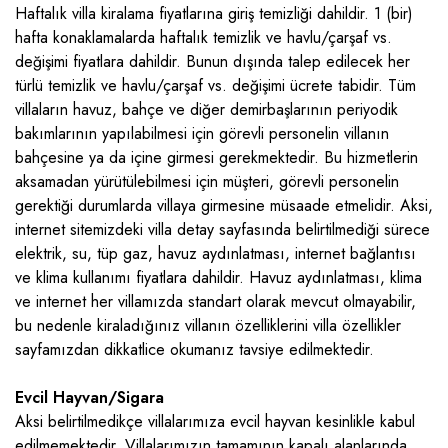
Haftalık villa kiralama fiyatlarına giriş temizliği dahildir. 1 (bir)
hafta konaklamalarda haftalık temizlik ve havlu/çarşaf vs.
değişimi fiyatlara dahildir. Bunun dışında talep edilecek her
türlü temizlik ve havlu/çarşaf vs. değişimi ücrete tabidir. Tüm
villaların havuz, bahçe ve diğer demirbaşlarının periyodik
bakımlarının yapılabilmesi için görevli personelin villanın
bahçesine ya da içine girmesi gerekmektedir. Bu hizmetlerin
aksamadan yürütülebilmesi için müşteri, görevli personelin
gerektiği durumlarda villaya girmesine müsaade etmelidir. Aksi,
internet sitemizdeki villa detay sayfasında belirtilmediği sürece
elektrik, su, tüp gaz, havuz aydınlatması, internet bağlantısı
ve klima kullanımı fiyatlara dahildir. Havuz aydınlatması, klima
ve internet her villamızda standart olarak mevcut olmayabilir,
bu nedenle kiraladığınız villanın özelliklerini villa özellikler
sayfamızdan dikkatlice okumanız tavsiye edilmektedir.
Evcil Hayvan/Sigara
Aksi belirtilmedikçe villalarımıza evcil hayvan kesinlikle kabul
edilmemektedir. Villalarımızın tamamının kapalı alanlarında