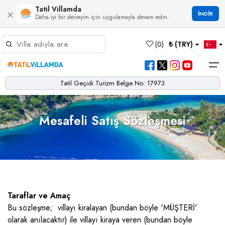
Tatil Villamda
×
İNDİR
Daha iyi bir deneyim için uygulamayla devam edin.
Müsaitlik Takvimi
(
0
)
₺ (TRY)
Dil Seçiniz
Kur Seçiniz
Favorilerim
Müsaitlik Takvimi
>
Tatil Geçidi Turizm Belge No: 17973
Ana Sayfa
Türk Lirası
EURO
Dolar
Mesafeli Satış Sözleşmesi
Hakkımızda
TRY
- TL
EUR
- €
USD
- $
Turgutreis
Alaçatı
Çalış
Bornova
Akbel
Ağullu
Çamlı
Boğaziçi
Bölgeler
Villa Seçeneklerimiz
Türkçe
English
French
Germiyan
Çamköy
Bezirgan
Bayındır
Selimiye
Eşen
Sterlin
Bölgeler
GBP
- £
Bodrum
Balayı Villaları
Çatalarık
Çavdır
Çukurbağ
Karadere
Villa Seçeneklerimiz
Çeşme
Çift Jakuzili Villalar
Çiftlik
Çayköy
Gökçeören
Yakabağ
Taraflar ve Amaç
German
Italian
Russian
Blog
Dalaman
Çocuk Havuzlu Villalar
Eldirek
Hacıoğlan
Gökseki
Bu sözleşme; villayı kiralayan (bundan böyle 'MÜŞTERİ'
olarak anılacaktır) ile villayı kiraya veren (bundan böyle
Dalyan
Çocuk Oyun Alanı Olan Villalar
Yorumlar