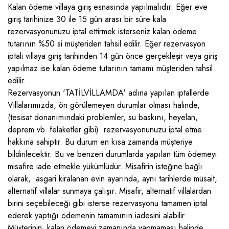
Kalan ödeme villaya giriş esnasında yapılmalıdır. Eğer eve
giriş tarihinize 30 ile 15 gün arası bir süre kala
rezervasyonunuzu iptal ettirmek isterseniz kalan ödeme
tutarının %50 si müşteriden tahsil edilir. Eğer rezervasyon
iptali villaya giriş tarihinden 14 gün önce gerçekleşir veya giriş
yapılmaz ise kalan ödeme tutarının tamamı müşteriden tahsil
edilir.
Rezervasyonun 'TATİLVİLLAMDA' adına yapılan iptallerde
Villalarımızda, ön görülemeyen durumlar olması halinde,
(tesisat donanımındaki problemler, su baskını, heyelan,
deprem vb. felaketler gibi) rezervasyonunuzu iptal etme
hakkına sahiptir. Bu durum en kısa zamanda müşteriye
bildirilecektir. Bu ve benzeri durumlarda yapılan tüm ödemeyi
misafire iade etmekle yükümlüdür. Misafirin isteğine bağlı
olarak, asgari kiralanan evin ayarında, aynı tarihlerde müsait,
alternatif villalar sunmaya çalışır. Misafir, alternatif villalardan
birini seçebileceği gibi isterse rezervasyonu tamamen iptal
ederek yaptığı ödemenin tamamının iadesini alabilir.
Müşterinin, kalan ödemeyi zamanında yapmaması halinde,