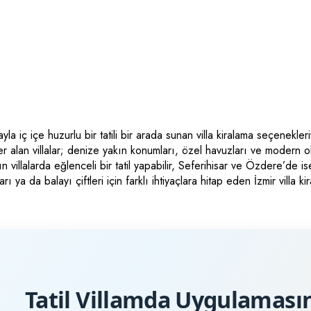
la iç içe huzurlu bir tatili bir arada sunan villa kiralama seçenekl
 alan villalar; denize yakın konumları, özel havuzları ve modern olan
 villalarda eğlenceli bir tatil yapabilir, Seferihisar ve Özdere’de 
rı ya da balayı çiftleri için farklı ihtiyaçlara hitap eden İzmir villa k
Tatil Villamda Uygulamasın