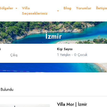
Bölgeler
Villa
Blog
Yorumlar
İletişi
Seçeneklerimiz
İzmir
i
Kişi Sayısı
1
Yetişkin -
0
Çocuk
Dolar
Sterlin
USD
- $
GBP
- £
nglish
French
Germ
Yetişkin
 Bulundu
Çocuk
Yaş 0 - 17
Villa Mor | İzmir
panish