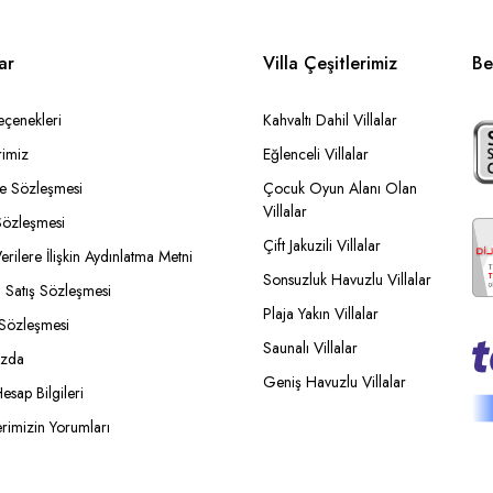
ar
Villa Çeşitlerimiz
Be
eçenekleri
Kahvaltı Dahil Villalar
rimiz
Eğlenceli Villalar
ade Sözleşmesi
Çocuk Oyun Alanı Olan
Villalar
özleşmesi
Çift Jakuzili Villalar
Verilere İlişkin Aydınlatma Metni
Sonsuzluk Havuzlu Villalar
i Satış Sözleşmesi
Plaja Yakın Villalar
 Sözleşmesi
Saunalı Villalar
ızda
Geniş Havuzlu Villalar
esap Bilgileri
erimizin Yorumları