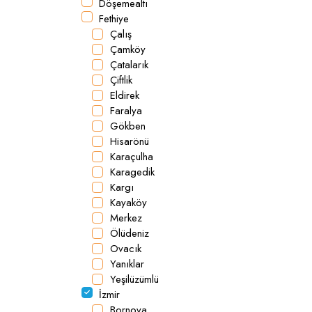
Döşemealtı
Fethiye
Çalış
Çamköy
Çatalarık
Çiftlik
Eldirek
Faralya
Gökben
Hisarönü
Karaçulha
Karagedik
Kargı
Kayaköy
Merkez
Ölüdeniz
Ovacık
Yanıklar
Yeşilüzümlü
İzmir
Bornova