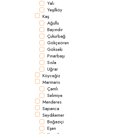
Yalı
Yeşilköy
Kaş
Ağullu
Bayındır
Çukurbağ
Gökçeören
Gökseki
Pınarbaşı
Sısla
Uğrar
Köyceğiz
Marmaris
Çamlı
Selimiye
Menderes
Sapanca
Seydikemer
Boğaziçi
Eşen