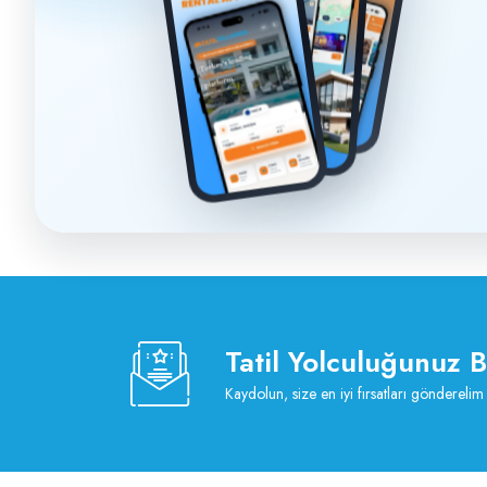
Tatil Yolculuğunuz 
Kaydolun, size en iyi fırsatları gönderelim