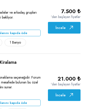
7.500 ₺
ileler ve arkadaş grupları
'den başlayan fiyatlar
ri bekliyor.
İncele
lanını kapıda öde
1 Banyo
 Kiralama
21.000 ₺
konaklama seçeneğidir. Forum
mesafede bulunan bu özel
'den başlayan fiyatlar
ânı sunar.
İncele
lanını kapıda öde