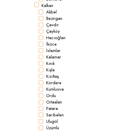
Kalkan
Akbel
Bezirgan
Çavdır
Çayköy
Hacıoğlan
İkizce
İslamlar
Kalamar
Kınık
Kışla
Kızıltaş
Kördere
Kumluova
Ordu
Ortaalan
Patara
Sarıbelen
Ulugöl
Üzümlü