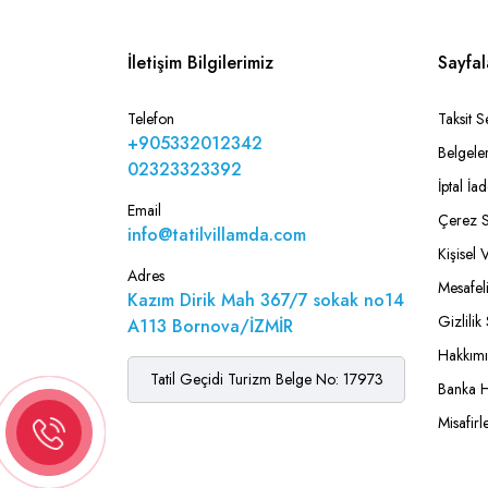
İletişim Bilgilerimiz
Sayfal
Telefon
Taksit S
+905332012342
Belgele
02323323392
İptal İ
Email
Çerez S
info@tatilvillamda.com
Kişisel 
Adres
Mesafel
Kazım Dirik Mah 367/7 sokak no14
Gizlilik
A113 Bornova/İZMİR
Hakkım
Tatil Geçidi Turizm Belge No: 17973
Banka H
Misafirl