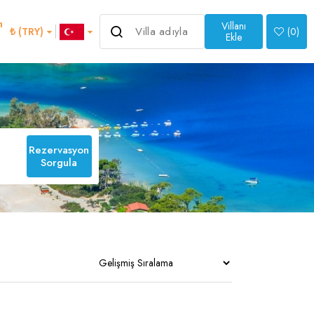
m
Villanı
₺ (TRY)
(
0
)
Ekle
>
Rezervasyon
Sorgula
an
Italian
1
0