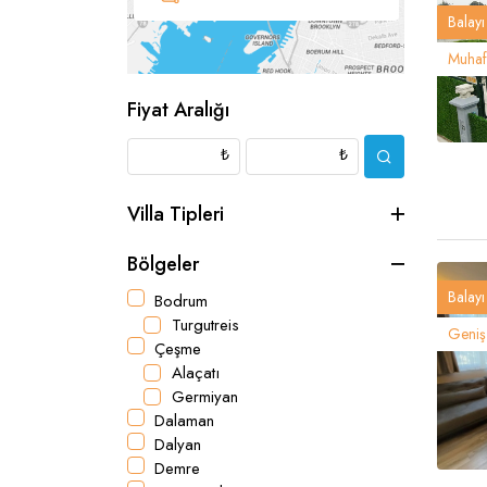
Balayı 
Muhafa
Fiyat Aralığı
₺
₺
Villa Tipleri
Bölgeler
Balayı 
Bodrum
Turgutreis
Geniş 
Çeşme
Alaçatı
Germiyan
Dalaman
Dalyan
Demre