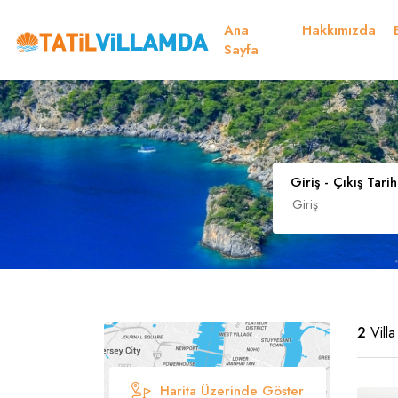
Ana
Hakkımızda
Müsaitlik Takvimi
Sayfa
Dil Seçiniz
Kur Seçiniz
Favorilerim
Müsaitlik Takvimi
Giriş - Çıkış Tarih
Türk Lirası
EURO
TRY
- TL
EUR
- €
Türkçe
E
2
Villa
Harita Üzerinde Göster
Russian
S