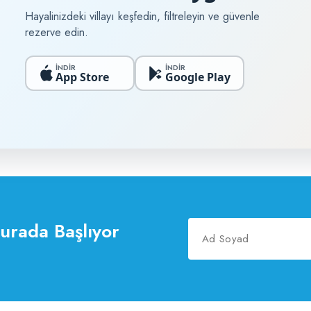
Hayalinizdeki villayı keşfedin, filtreleyin ve güvenle
rezerve edin.
İNDİR
İNDİR
App Store
Google Play
Burada Başlıyor