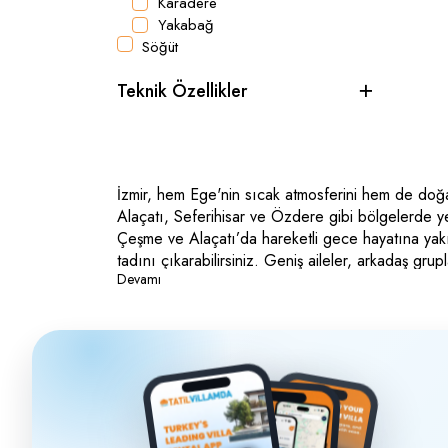
Karadere
Yakabağ
Söğüt
Teknik Özellikler
İzmir, hem Ege'nin sıcak atmosferini hem de doğay
Alaçatı, Seferihisar ve Özdere gibi bölgelerde yer
Çeşme ve Alaçatı’da hareketli gece hayatına yakın
tadını çıkarabilirsiniz. Geniş aileler, arkadaş grupla
Devamı
yaşayın.