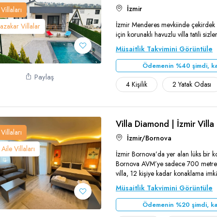
İzmir
Villaları
İzmir Menderes mevkiinde çekirdek a
zakar Villalar
Teşekkür Ederiz
için korunaklı havuzlu villa tatili sizle
Müsaitlik Takvimini Görüntüle
Ödemenin %40 şimdi, ka
Paylaş
4 Kişilik
2 Yatak Odası
Villa Diamond | İzmir Villa
Villaları
İzmir/Bornova
Aile Villaları
İzmir Bornova’da yer alan lüks bir 
Bornova AVM’ye sadece 700 metre 
villa, 12 kişiye kadar konaklama imk
Teşekkür Ederiz
Müsaitlik Takvimini Görüntüle
Ödemenin %20 şimdi, ka