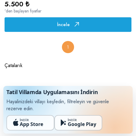
5.500 ₺
'den başlayan fiyatlar
İncele
1
Çatalarık
Tatil Villamda Uygulamasını İndirin
Hayalinizdeki villayı keşfedin, filtreleyin ve güvenle
rezerve edin.
İNDİR
İNDİR
App Store
Google Play