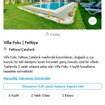
Söğüt
Muhafazakar Villalar
Ulugöl
Plaja Yakın Villalar
Üzümlü
Saunalı Villalar
Yalı
Sonsuzluk Havuzlu Villalar
Paylaş
Yeşilköy
Villa Foks | Fethiye
Ultra Lüks Villalar
Fethiye/Çatalarık
Villa Foks, Fethiye Çatalarık mevkiinde konumlanan, doğayla iç içe
huzurlu bir tatil deneyimi sunan korunaklı geniş havuzlu özel bir villadır.
Toplamda 2 yatak odasına sahip olan Villa Foks, 6 kişilik konaklama
kapasitesi sunmaktadır.
Müsaitlik Takvimini Görüntüle
Ödemenin %20 şimdi, kalanını kapıda öde
6 Kişilik
2 Yatak Odası
2 Banyo