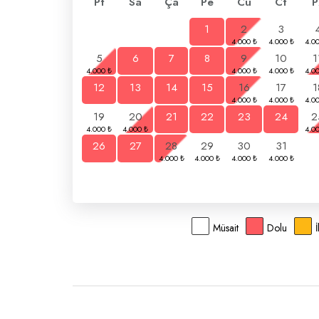
Pt
Sa
Ça
Pe
Cu
Ct
P
1
2
3
5
6
7
8
9
10
1
12
13
14
15
16
17
1
19
20
21
22
23
24
2
26
27
28
29
30
31
Müsait
Dolu