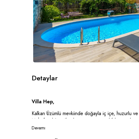
Detaylar
Villa Hep,
Kalkan Üzümlü mevkiinde doğayla iç içe, huzurlu ve s
Muhafazakâr tatil anlayışına uygun şekilde tasarlan
tamamen özel ve konforlu bir tatil deneyimi sunmakt
Devamı
Tek yatak odalı ve 2 kişilik kapasitesiyle özellikle b