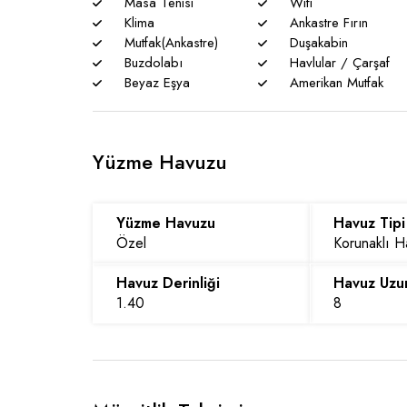
Masa Tenisi
Wifi
Klima
Ankastre Fırın
Mutfak(Ankastre)
Duşakabin
Buzdolabı
Havlular / Çarşaf
Beyaz Eşya
Amerikan Mutfak
Yüzme Havuzu
Yüzme Havuzu
Havuz Tipi
Özel
Korunaklı 
Havuz Derinliği
Havuz Uzu
1.40
8