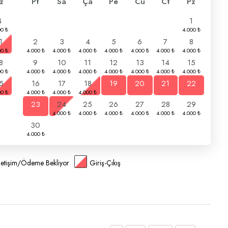
z
Pt
Sa
Ça
Pe
Cu
Ct
Pz
4
1
1
2
3
4
5
6
7
8
8
9
10
11
12
13
14
15
5
16
17
18
19
20
21
22
23
24
25
26
27
28
29
30
İletişim/Ödeme Bekliyor
Giriş-Çıkış