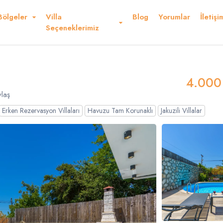
Bölgeler
Villa
Blog
Yorumlar
İletişi
Kurallar ve Şartlar
Konum
Yorumlar
Seçeneklerimiz
r Ederiz
4.000
laş
Erken Rezervasyon Villaları
Havuzu Tam Korunaklı
Jakuzili Villalar
Dolar
Sterlin
USD
- $
GBP
- £
nglish
French
Germ
panish