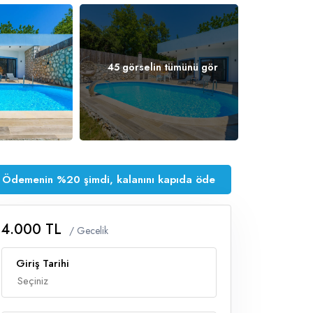
45 görselin tümünü gör
Ödemenin %20 şimdi, kalanını kapıda öde
4.000 TL
/ Gecelik
Giriş Tarihi