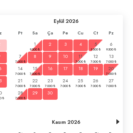
Eylül
2026
z
Pt
Sa
Ça
Pe
Cu
Ct
Pz
2
1
2
3
4
5
6
9
7
8
9
10
11
12
13
6
14
15
16
17
18
19
20
3
21
22
23
24
25
26
27
0
28
29
30
Kasım
2026