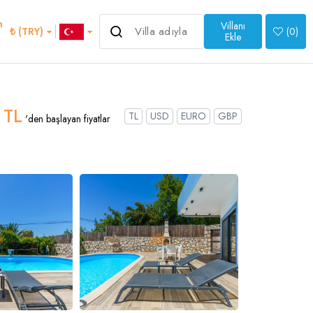
m
Villanı
4.000 ₺
₺ (TRY)
(
0
)
'den başlayan fiyatlar
Ekle
>
 TL
TL
USD
EURO
GBP
'den başlayan fiyatlar
an
Italian