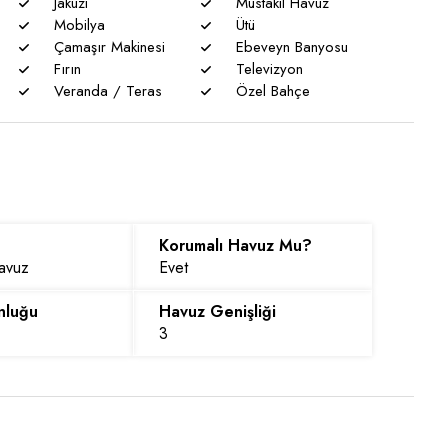
Jakuzi
Müstakil Havuz
Mobilya
Ütü
Çamaşır Makinesi
Ebeveyn Banyosu
Fırın
Televizyon
Veranda / Teras
Özel Bahçe
Korumalı Havuz Mu?
Havuz
Evet
nluğu
Havuz Genişliği
3